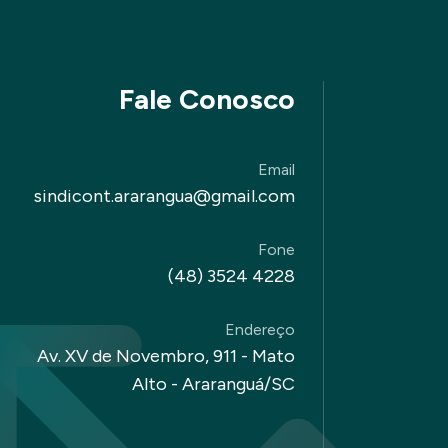
Fale Conosco
Email
sindicont.ararangua@gmail.com
Fone
(48) 3524 4228
Endereço
Av. XV de Novembro, 911 - Mato
Alto - Araranguá/SC