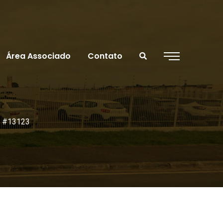
Área Associado
Contato
r #13123